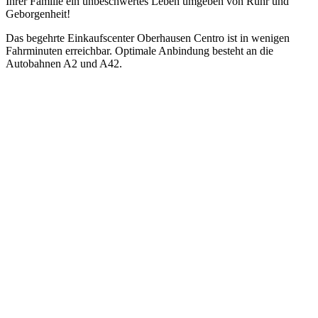
Ihrer Familie ein unbeschwertes Leben umgeben von Ruhr und
Geborgenheit!
Das begehrte Einkaufscenter Oberhausen Centro ist in wenigen
Fahrminuten erreichbar. Optimale Anbindung besteht an die
Autobahnen A2 und A42.