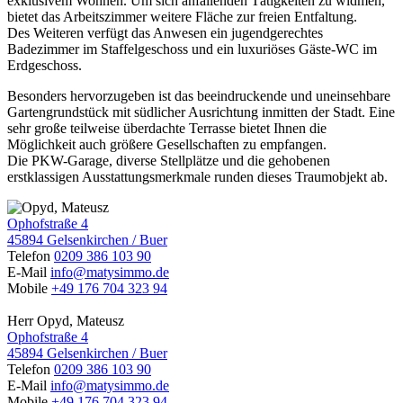
exklusivem Wohnen. Um sich anfallenden Tätigkeiten zu widmen,
bietet das Arbeitszimmer weitere Fläche zur freien Entfaltung.
Des Weiteren verfügt das Anwesen ein jugendgerechtes
Badezimmer im Staffelgeschoss und ein luxuriöses Gäste-WC im
Erdgeschoss.
Besonders hervorzugeben ist das beeindruckende und uneinsehbare
Gartengrundstück mit südlicher Ausrichtung inmitten der Stadt. Eine
sehr große teilweise überdachte Terrasse bietet Ihnen die
Möglichkeit auch größere Gesellschaften zu empfangen.
Die PKW-Garage, diverse Stellplätze und die gehobenen
erstklassigen Ausstattungsmerkmale runden dieses Traumobjekt ab.
Ophofstraße 4
45894 Gelsenkirchen / Buer
Telefon
0209 386 103 90
E-Mail
info@matysimmo.de
Mobile
+49 176 704 323 94
Herr Opyd, Mateusz
Ophofstraße 4
45894 Gelsenkirchen / Buer
Telefon
0209 386 103 90
E-Mail
info@matysimmo.de
Mobile
+49 176 704 323 94