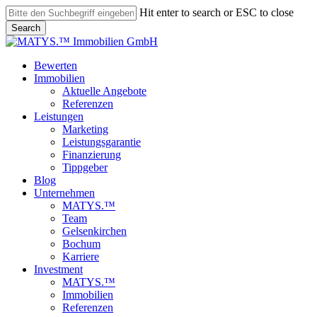
Skip
Hit enter to search or ESC to close
to
Search
main
Close
content
Search
search
Menu
Bewerten
Immobilien
Aktuelle Angebote
Referenzen
Leistungen
Marketing
Leistungsgarantie
Finanzierung
Tippgeber
Blog
Unternehmen
MATYS.™
Team
Gelsenkirchen
Bochum
Karriere
Investment
MATYS.™
Immobilien
Referenzen