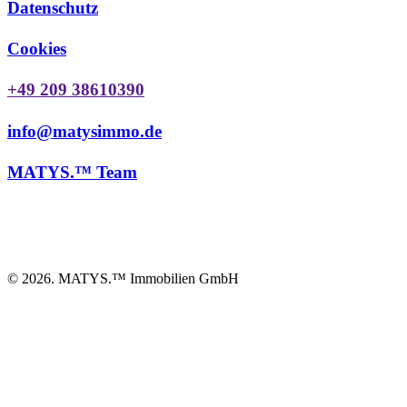
Datenschutz
Cookies
+49 209 38610390
info@matysimmo.de
MATYS.™ Team
©
2026
. MATYS.™ Immobilien GmbH
MATYS.
™
Newsletter
Name
*
Ihre E-Mail Adresse
*
DSGVO-Einverständnis
*