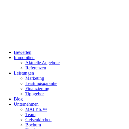
Durch die Eingabe Ihrer Daten erklären Sie sich damit
einverstanden, weitere Mitteilungen gemäß unserer
Datenschutzhinweise zu erhalten.
*
Abonnieren
Close
Bewerten
Menu
Immobilien
Aktuelle Angebote
Referenzen
Leistungen
Marketing
Leistungsgarantie
Finanzierung
Tippgeber
Blog
Unternehmen
MATYS.™
Team
Gelsenkirchen
Bochum