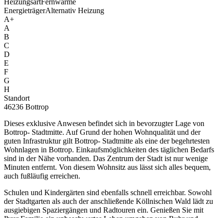
Heizungsart
Fernwärme
Energieträger
Alternativ Heizung
A+
A
B
C
D
E
F
G
H
Standort
46236 Bottrop
Dieses exklusive Anwesen befindet sich in bevorzugter Lage von
Bottrop- Stadtmitte. Auf Grund der hohen Wohnqualität und der
guten Infrastruktur gilt Bottrop- Stadtmitte als eine der begehrtesten
Wohnlagen in Bottrop. Einkaufsmöglichkeiten des täglichen Bedarfs
sind in der Nähe vorhanden. Das Zentrum der Stadt ist nur wenige
Minuten entfernt. Von diesem Wohnsitz aus lässt sich alles bequem,
auch fußläufig erreichen.
Schulen und Kindergärten sind ebenfalls schnell erreichbar. Sowohl
der Stadtgarten als auch der anschließende Köllnischen Wald lädt zu
ausgiebigen Spaziergängen und Radtouren ein. Genießen Sie mit