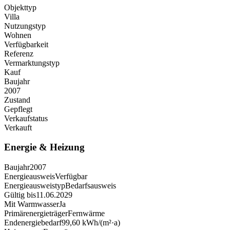
Objekttyp
Villa
Nutzungstyp
Wohnen
Verfügbarkeit
Referenz
Vermarktungstyp
Kauf
Baujahr
2007
Zustand
Gepflegt
Verkaufstatus
Verkauft
Energie & Heizung
Baujahr
2007
Energieausweis
Verfügbar
Energie­ausweistyp
Bedarfsausweis
Gültig bis
11.06.2029
Mit Warmwasser
Ja
Primärenergieträger
Fernwärme
Endenergiebedarf
99,60 kWh/(m²·a)