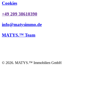
Cookies
+49 209 38610390
info@matysimmo.de
MATYS.™ Team
©
2026
. MATYS.™ Immobilien GmbH
MATYS.
™
Newsletter
Name
*
Ihre E-Mail Adresse
*
DSGVO-Einverständnis
*
Durch die Eingabe Ihrer Daten erklären Sie sich damit
einverstanden, weitere Mitteilungen gemäß unserer