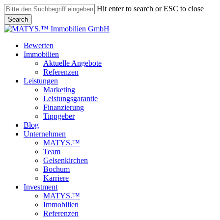
Skip
Hit enter to search or ESC to close
to
Search
main
Close
content
Search
search
Menu
Bewerten
Immobilien
Aktuelle Angebote
Referenzen
Leistungen
Marketing
Leistungsgarantie
Finanzierung
Tippgeber
Blog
Unternehmen
MATYS.™
Team
Gelsenkirchen
Bochum
Karriere
Investment
MATYS.™
Immobilien
Referenzen